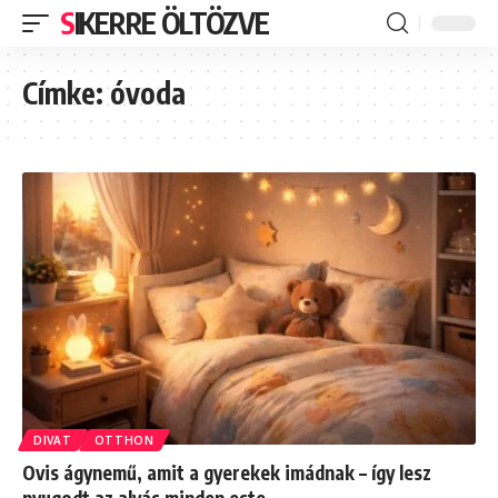
SIKERRE ÖLTÖZVE
Címke:
óvoda
DIVAT
OTTHON
Ovis ágynemű, amit a gyerekek imádnak – így lesz
nyugodt az alvás minden este