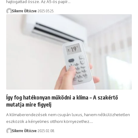
hajtogattad össze. Az A5-ös papír…
Sikerre Öltözve
2025.05.25.
Így fog hatékonyan működni a klíma – A szakértő
mutatja mire figyelj
A klímaberendezések nem csupán luxus, hanem nélkülözhetetlen
eszközök a kényelmes otthoni környezethez.…
Sikerre Öltözve
2025.02.08.