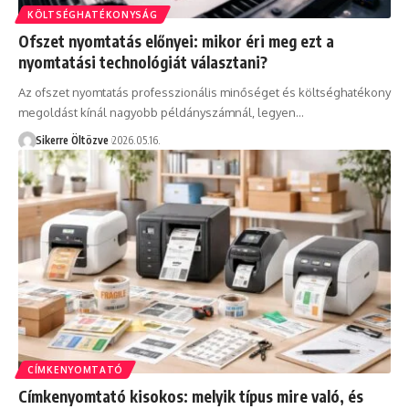
KÖLTSÉGHATÉKONYSÁG
Ofszet nyomtatás előnyei: mikor éri meg ezt a
nyomtatási technológiát választani?
Az ofszet nyomtatás professzionális minőséget és költséghatékony
megoldást kínál nagyobb példányszámnál, legyen…
Sikerre Öltözve
2026.05.16.
CÍMKENYOMTATÓ
Címkenyomtató kisokos: melyik típus mire való, és