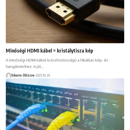
Minőségi HDMI kábel = kristálytisza kép
A minőségi HDMI kábel kulcsfontosságú a hibátlan kép- és
hangátvitelhez. A jól…
Sikerre Öltözve
2025.10.26.