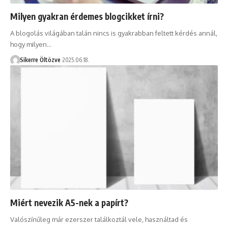
Milyen gyakran érdemes blogcikket írni?
A blogolás világában talán nincs is gyakrabban feltett kérdés annál,
hogy milyen…
Sikerre Öltözve
2025.06.18.
Miért nevezik A5-nek a papírt?
Valószínűleg már ezerszer találkoztál vele, használtad és