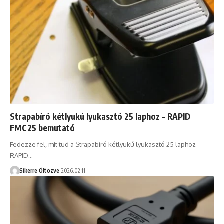
Strapabíró kétlyukú lyukasztó 25 laphoz – RAPID
FMC25 bemutató
Fedezze fel, mit tud a Strapabíró kétlyukú lyukasztó 25 laphoz –
RAPID…
Sikerre Öltözve
2026.02.11.