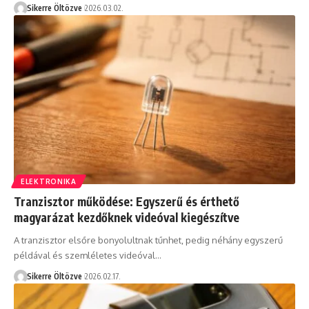
Sikerre Öltözve
2026.03.02.
ELEKTRONIKA
Tranzisztor működése: Egyszerű és érthető
magyarázat kezdőknek videóval kiegészítve
A tranzisztor elsőre bonyolultnak tűnhet, pedig néhány egyszerű
példával és szemléletes videóval…
Sikerre Öltözve
2026.02.17.