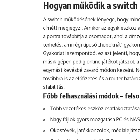
Hogyan működik a switch 
A switch működésének lényege, hogy minde
címét) megjegyzi. Amikor az egyik eszköz ad
a portra továbbítja a csomagot, ahol a címz
terhelés, ami régi típusú „huboknál” gyakor
Gyakorlati szempontból ez azt jelenti, hog
másik gépen pedig online játékot játszol,
egymást kevésbé zavaró módon kezelni. Ne
továbbra is az előfizetés és a router határo
stabilitás.
Főbb felhasználási módok – fels
Több vezetékes eszköz csatlakoztatása,
Nagy fájlok gyors mozgatása PC és NAS,
Okostévék, játékkonzolok, médialejátszó