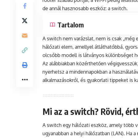
router szabad portjai, a Wi-Fi pedig lelass
de annál hasznosabb eszköz: a switch.
Tartalom
A switch nem varázslat, nem is csak „még 
hálózati elem, amellyel átláthatóbbá, gyor
olcsóbb modell is látványos különbséget h
Az alábbiakban közérthetően végigvesszük,
nyerhetsz a mindennapokban a használatáva
alkalmazásokról, és gyakorlati tippeket is
Mi az a switch? Rövid, ér
A switch egy hálózati eszköz, amely több 
ugyanabban a helyi hálózatban (LAN). Ha a 