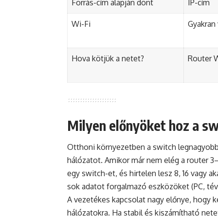
Forrás-cím alapján dönt
IP-cím
Wi-Fi
Gyakran 
Hova kötjük a netet?
Router 
Milyen előnyöket hoz a sw
Otthoni környezetben a switch legnagyobb 
hálózatot. Amikor már nem elég a router 3–4
egy switch-et, és hirtelen lesz 8, 16 vagy a
sok adatot forgalmazó eszközöket (PC, tévé
A vezetékes kapcsolat nagy előnye, hogy k
hálózatokra. Ha stabil és kiszámítható nete