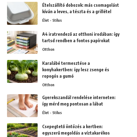
Ételszállító dobozok: más csomagolást
kíván a leves, a tészta és a grillétel
Élet - Stílus
A4 iratrendező az otthoni irodában: így
tartsd rendben a fontos papírokat
Otthon
Karalábé termesztése a
konyhakertben: így lesz zsenge és
ropogós a gumó
Otthon
Gyerekszandál rendelése interneten:
így mérd meg pontosan a lábat
Élet - Stílus
Csepegtető öntözés a kertben:
egyszerű megoldás a víztakarékos