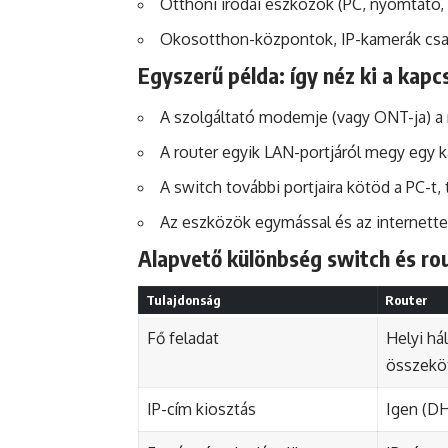
Otthoni irodai eszközök (PC, nyomtató,
Okosotthon-központok, IP-kamerák csa
Egyszerű példa: így néz ki a kap
A szolgáltató modemje (vagy ONT-ja) a 
A router egyik LAN-portjáról megy egy ká
A switch további portjaira kötöd a PC-t, 
Az eszközök egymással és az internette
Alapvető különbség switch és rou
Tulajdonság
Router
Fő feladat
Helyi há
összekö
IP-cím kiosztás
Igen (D