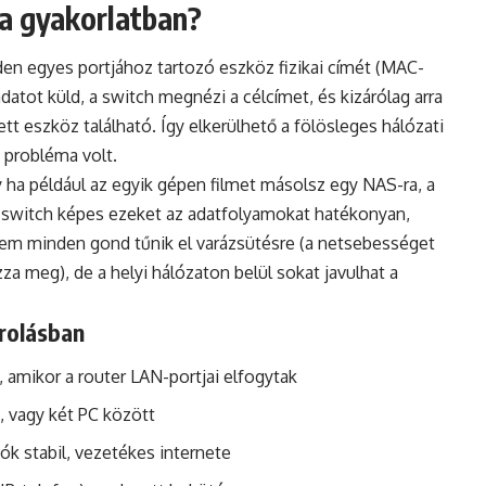
a gyakorlatban?
n egyes portjához tartozó eszköz fizikai címét (MAC-
atot küld, a switch megnézi a célcímet, és kizárólag arra
ett eszköz található. Így elkerülhető a fölösleges hálózati
i probléma volt.
y ha például az egyik gépen filmet másolsz egy NAS-ra, a
 a switch képes ezeket az adatfolyamokat hatékonyan,
m minden gond tűnik el varázsütésre (a netsebességet
zza meg), de a helyi hálózaton belül sokat javulhat a
orolásban
 amikor a router LAN-portjai elfogytak
 vagy két PC között
k stabil, vezetékes internete