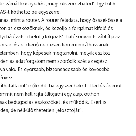
zek számát könnyedén „megsokszorozhatod”. Így több
AS-t köthetsz be egyszerre.
az, mint a router. A router feladata, hogy összekösse a
szon az eszközöknek, és kezelje a forgalmat kifelé és
elyi hálózaton belül „dolgozik”: hatékonyan továbbítja az
gyorsan és zökkenőmentesen kommunikálhassanak.
rtelemben, hogy képesek megtanulni, melyik eszköz
tően az adatforgalom nem szóródik szét az egész
vá való. Ez gyorsabb, biztonságosabb és kevesebb
ményez.
láthatatlanul” működik: ha egyszer bekötötted és áramot
mmit nem kell rajta állítgatni egy alap, otthoni
sak bedugod az eszközöket, és működik. Ezért is
des, de nélkülözhetetlen „elosztóját”.