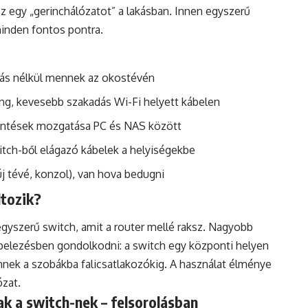
z egy „gerinchálózatot” a lakásban. Innen egyszerű
minden fontos pontra.
zás nélkül mennek az okostévén
ing, kevesebb szakadás Wi-Fi helyett kábelen
mentések mozgatása PC és NAS között
itch-ből elágazó kábelek a helyiségekbe
 új tévé, konzol), van hova bedugni
ltozik?
gyszerű switch, amit a router mellé raksz. Nagyobb
ábelezésben gondolkodni: a switch egy központi helyen
nnek a szobákba falicsatlakozókig. A használat élménye
ózat.
k a switch-nek – felsorolásban