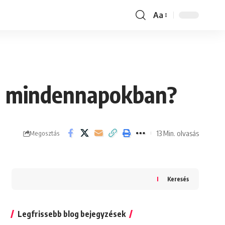
Aa
Font
Resizer
 a mindennapokban?
13 Min. olvasás
Megosztás
Keresés
Legfrissebb blog bejegyzések