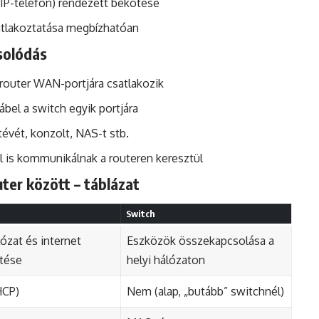
 IP-telefon) rendezett bekötése
tlakoztatása megbízhatóan
csolódás
router WAN-portjára csatlakozik
bel a switch egyik portjára
tévét, konzolt, NAS-t stb.
l is kommunikálnak a routeren keresztül
ter között – táblázat
Switch
lózat és internet
Eszközök összekapcsolása a
tése
helyi hálózaton
HCP)
Nem (alap, „butább” switchnél)