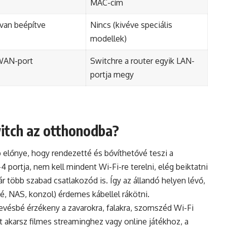
MAC-cím
van beépítve
Nincs (kivéve speciális
modellek)
WAN-port
Switchre a router egyik LAN-
portja megy
itch az otthonodba?
előnye, hogy rendezetté és bővíthetővé teszi a
 portja, nem kell mindent Wi-Fi-re terelni, elég beiktatni
kár több szabad csatlakozód is. Így az állandó helyen lévő,
, NAS, konzol) érdemes kábellel rákötni.
evésbé érzékeny a zavarokra, falakra, szomszéd Wi-Fi
t akarsz filmes streaminghez vagy online játékhoz, a