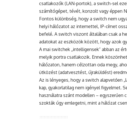
csatlakozók (LAN-portok), a switch-sel e
számítógépet, tévét, konzolt vagy éppen N
Fontos különbség, hogy a switch nem ugyan
helyi hálózatot az internettel, IP-címet os
befelé. A switch viszont általában csak a h
adatokat az eszközök között, hogy azok 
A mai switchek „intelligensek” abban az é
melyik portra csatlakozik. Ennek köszönhe
hálózaton, hanem célzottan oda megy, aho
ütközést (adatvesztést, újraküldést) ered
Az is lényeges, hogy a switch alapvetően „
kap, gyakorlatilag nem igényel figyelmet. Se
használatra szánt modellen – egyszerűen c
szokták úgy emlegetni, mint a hálózat csen