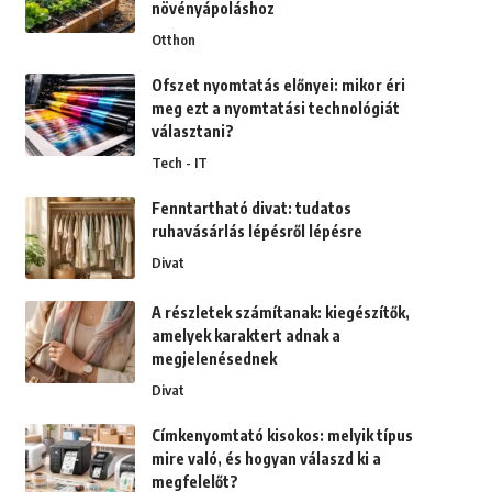
növényápoláshoz
Otthon
Ofszet nyomtatás előnyei: mikor éri
meg ezt a nyomtatási technológiát
választani?
Tech - IT
Fenntartható divat: tudatos
ruhavásárlás lépésről lépésre
Divat
A részletek számítanak: kiegészítők,
amelyek karaktert adnak a
megjelenésednek
Divat
Címkenyomtató kisokos: melyik típus
mire való, és hogyan válaszd ki a
megfelelőt?