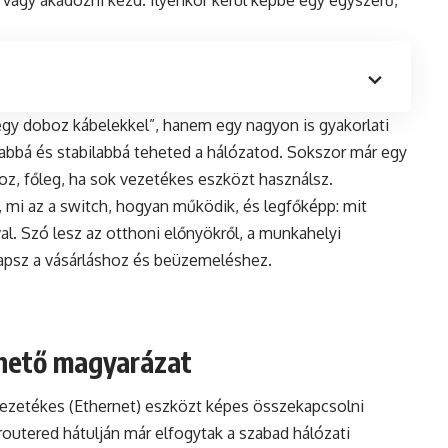
ul vagy akadozni kezd. Ilyenkor kerül képbe egy egyszerű,
egy doboz kábelekkel”, hanem egy nagyon is gyakorlati
sabbá és stabilabbá teheted a hálózatod. Sokszor már egy
oz, főleg, ha sok vezetékes eszközt használsz.
 mi az a
switch
, hogyan működik, és legfőképp: mit
l. Szó lesz az otthoni előnyökről, a munkahelyi
 kapsz a vásárláshoz és beüzemeléshez.
thető magyarázat
vezetékes (Ethernet) eszközt képes összekapcsolni
routered hátulján már elfogytak a szabad hálózati