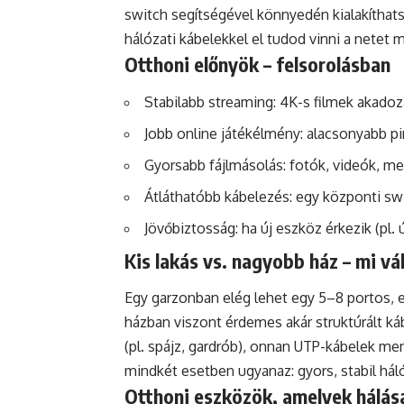
switch segítségével könnyedén kialakíthats
hálózati kábelekkel el tudod vinni a netet 
Otthoni előnyök – felsorolásban
Stabilabb streaming: 4K-s filmek akado
Jobb online játékélmény: alacsonyabb p
Gyorsabb fájlmásolás: fotók, videók, 
Átláthatóbb kábelezés: egy központi sw
Jövőbiztosság: ha új eszköz érkezik (pl.
Kis lakás vs. nagyobb ház – mi vá
Egy garzonban elég lehet egy 5–8 portos, e
házban viszont érdemes akár struktúrált k
(pl. spájz, gardrób), onnan UTP-kábelek me
mindkét esetben ugyanaz: gyors, stabil hál
Otthoni eszközök, amelyek hálása