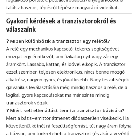
találsz hasznos, lépésről lépésre magyarázó videókat.
Gyakori kérdések a tranzisztorokról és
válaszaink
❓
Miben különbözik a tranzisztor egy relétől?
A relé egy mechanikus kapcsoló: tekercs segítségével
mozgat egy érintkezőt, ami fizikailag nyit vagy zár egy
áramkört. Lassabb, kattan, és idővel elkopik. A tranzisztor
ezzel szemben teljesen elektronikus, nincs benne mozgó
alkatrész, nagyon gyors, és jóval kisebb. Nagy feszültségek
galvanikus leválasztására még mindig hasznos a relé, de a
logikai, gyors kapcsolásokat ma már szinte mindig
tranzisztorok végzik.
❓
Miért kell ellenállást tenni a tranzisztor bázisára?
Mert a bázis–emittor átmenet diódaszerűen viselkedik. Ha
közvetlenül kötnél rá feszültségforrást, túl nagy áram folyna
a bázison, ami tönkreteheti a tranzisztort (és akár a vezérlő