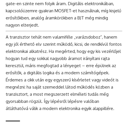
gate-en szinte nem folyik áram. Digitális elektronikában,
kapcsolóüzemre gyakran MOSFET-et használnak, míg kisjelű
erősítőkben, analóg áramkörökben a BJT még mindig
nagyon elterjedt.
A tranzisztor tehát nem valamiféle „varázsdoboz”, hanem
egy jól érthető elv szerint működő, kicsi, de rendkívül fontos
elektronikai alkatrész. Ha megérted, hogy egy kis vezérlőjel
hogyan tud egy sokkal nagyobb áramot irányítani rajta
keresztül, máris megfogtad a lényeget – erre épülnek az
erősítők, a digitális logika és a modern számítógépek.
Érdemes a cikk után egy egyszerű kísérletet vagy videót is
megnézni: ha saját szemeddel látod működés közben a
tranzisztort, a most megszerzett elméleti tudás még
gyorsabban rögzül. Így lépésről lépésre valóban
átláthatóvá válik a modern elektronika egyik alappillére.