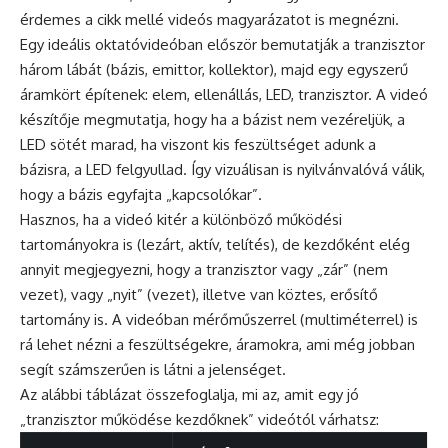
érdemes a cikk mellé videós magyarázatot is megnézni.
Egy ideális oktatóvideóban először bemutatják a tranzisztor
három lábát (bázis, emittor, kollektor), majd egy egyszerű
áramkört építenek: elem, ellenállás, LED, tranzisztor. A videó
készítője megmutatja, hogy ha a bázist nem vezéreljük, a
LED sötét marad, ha viszont kis feszültséget adunk a
bázisra, a LED felgyullad. Így vizuálisan is nyilvánvalóvá válik,
hogy a bázis egyfajta „kapcsolókar”.
Hasznos, ha a videó kitér a különböző működési
tartományokra is (lezárt, aktív, telítés), de kezdőként elég
annyit megjegyezni, hogy a tranzisztor vagy „zár” (nem
vezet), vagy „nyit” (vezet), illetve van köztes, erősítő
tartomány is. A videóban mérőműszerrel (multiméterrel) is
rá lehet nézni a feszültségekre, áramokra, ami még jobban
segít számszerűen is látni a jelenséget.
Az alábbi táblázat összefoglalja, mi az, amit egy jó
„tranzisztor működése kezdőknek” videótól várhatsz: