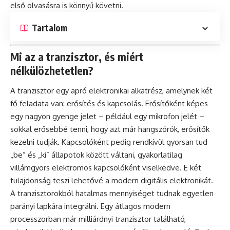
első olvasásra is könnyű követni.
Tartalom
Mi az a tranzisztor, és miért
nélkülözhetetlen?
A tranzisztor egy apró elektronikai alkatrész, amelynek két
fő feladata van: erősítés és kapcsolás. Erősítőként képes
egy nagyon gyenge jelet – például egy mikrofon jelét –
sokkal erősebbé tenni, hogy azt már hangszórók, erősítők
kezelni tudják. Kapcsolóként pedig rendkívül gyorsan tud
„be” és „ki” állapotok között váltani, gyakorlatilag
villámgyors elektromos kapcsolóként viselkedve. E két
tulajdonság teszi lehetővé a modern digitális elektronikát.
A tranzisztorokból hatalmas mennyiséget tudnak egyetlen
parányi lapkára integrálni. Egy átlagos modern
processzorban már milliárdnyi tranzisztor található,