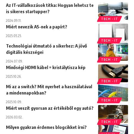
Az IT-vállalkozások titka: Hogyan lehetsz te
is sikeres startupper?
TECH - IT
2024.09.11.
Miért nevezik A5-nek a papírt?
2025.05.25.
TECH - IT
Technológiai útmutató a sikerhez: A jövő
digitális készségei
TECH - IT
2024.07.09.
Minőségi HDMI kábel = kristálytisza kép
2025.10.26.
TECH - IT
Mi az a switch? Mit nyerhet a használatával
a mindennapokban?
TECH - IT
2025.10.09.
Miért veszít gyorsan az értékéből egy autó?
2026.03.02.
TECH - IT
Milyen gyakran érdemes blogcikket írni?