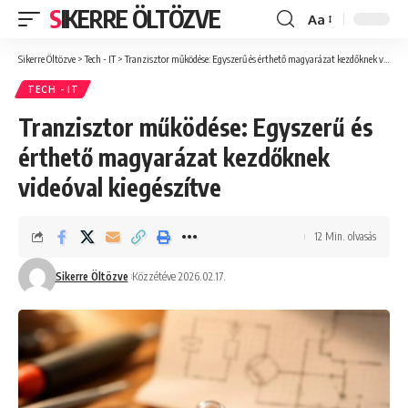
SIKERRE ÖLTÖZVE
Aa
Font
Resizer
Sikerre Öltözve
>
Tech - IT
>
Tranzisztor működése: Egyszerű és érthető magyarázat kezdőknek videóval kiegészítve
TECH - IT
Tranzisztor működése: Egyszerű és
érthető magyarázat kezdőknek
videóval kiegészítve
12 Min. olvasás
Sikerre Öltözve
Közzétéve 2026.02.17.