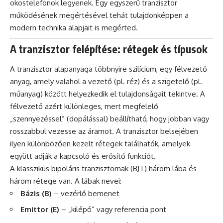
okostelefonok legyenek. Egy egyszerű tranzisztor
működésének megértésével tehát tulajdonképpen a
modern technika alapjait is megérted.
A tranzisztor felépítése: rétegek és típusok
A tranzisztor alapanyaga többnyire szilícium, egy félvezető
anyag, amely valahol a vezető (pl. réz) és a szigetelő (pl.
műanyag) között helyezkedik el tulajdonságait tekintve. A
félvezető azért különleges, mert megfelelő
„szennyezéssel” (dopálással) beállítható, hogy jobban vagy
rosszabbul vezesse az áramot. A tranzisztor belsejében
ilyen különbözően kezelt rétegek találhatók, amelyek
együtt adják a kapcsoló és erősítő funkciót.
A klasszikus bipoláris tranzisztornak (BJT) három lába és
három rétege van. A lábak nevei:
Bázis (B)
– vezérlő bemenet
Emittor (E)
– „kilépő” vagy referencia pont