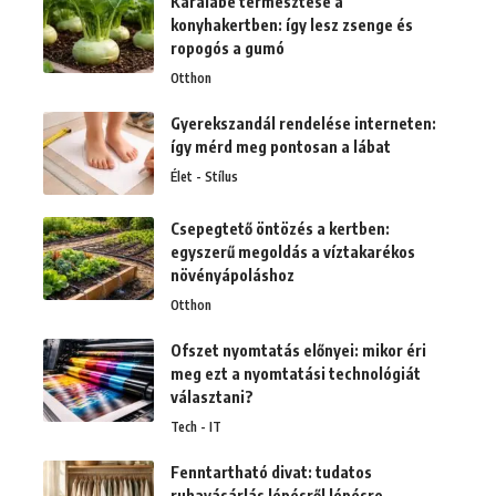
Karalábé termesztése a
konyhakertben: így lesz zsenge és
ropogós a gumó
Otthon
Gyerekszandál rendelése interneten:
így mérd meg pontosan a lábat
Élet - Stílus
Csepegtető öntözés a kertben:
egyszerű megoldás a víztakarékos
növényápoláshoz
Otthon
Ofszet nyomtatás előnyei: mikor éri
meg ezt a nyomtatási technológiát
választani?
Tech - IT
Fenntartható divat: tudatos
ruhavásárlás lépésről lépésre