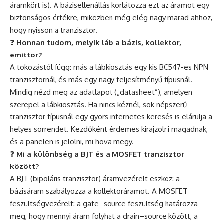
áramkört is). A bázisellenállás korlátozza ezt az áramot egy
biztonságos értékre, miközben még elég nagy marad ahhoz,
hogy nyisson a tranzisztor.
❓
Honnan tudom, melyik láb a bázis, kollektor,
emittor?
A tokozástól függ: más a lábkiosztás egy kis BC547-es NPN
tranzisztornál, és más egy nagy teljesítményű típusnál.
Mindig nézd meg az adatlapot („datasheet”), amelyen
szerepel a lábkiosztás. Ha nincs kéznél, sok népszerű
tranzisztor típusnál egy gyors internetes keresés is elárulja a
helyes sorrendet. Kezdőként érdemes kirajzolni magadnak,
és a panelen is jelölni, mi hova megy.
❓
Mi a különbség a BJT és a MOSFET tranzisztor
között?
A BJT (bipoláris tranzisztor) áramvezérelt eszköz: a
bázisáram szabályozza a kollektoráramot. A MOSFET
feszültségvezérelt: a gate–source feszültség határozza
meg, hogy mennyi áram folyhat a drain–source között, a