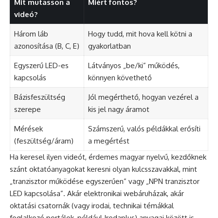
Mit mutasson a
Miért fontos?
videó?
Három láb
Hogy tudd, mit hova kell kötni a
azonosítása (B, C, E)
gyakorlatban
Egyszerű LED-es
Látványos „be/ki” működés,
kapcsolás
könnyen követhető
Bázisfeszültség
Jól megérthető, hogyan vezérel a
szerepe
kis jel nagy áramot
Mérések
Számszerű, valós példákkal erősíti
(feszültség/áram)
a megértést
Ha keresel ilyen videót, érdemes magyar nyelvű, kezdőknek
szánt oktatóanyagokat keresni olyan kulcsszavakkal, mint
„tranzisztor működése egyszerűen” vagy „NPN tranzisztor
LED kapcsolása”. Akár elektronikai webáruházak, akár
oktatási csatornák (vagy irodai, technikai témákkal
foglalkozó portálok, például Irodaplus) anyagai között is