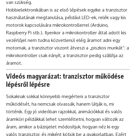
van szükség.
Hobbielektronikában is az első lépések egyike a tranzisztor
használatának megtanulása, például LED-ek, relék vagy kis
motorok kapcsolására mikrokontrollerrel (Arduino,
Raspberry Pi stb.). Ilyenkor a mikrokontroller által adott kis
vezérlőjel nem tudna közvetlenül elég áramot adni egy
motornak, a tranzisztor viszont átveszi a „piszkos munkát”: a
mikrokontroller csak irányít, a tranzisztor pedig szállítja az
áramot.
Videós magyarázat: tranzisztor működése
lépésről lépésre
Sokaknak sokkal könnyebb megérteni a tranzisztor
működését, ha nemcsak olvassák, hanem látják is, mi
történik. Egy jó videóban rajzokkal, animációkkal és valós
áramköri példákkal lehet szemléltetni, hogyan változik az
áram, amikor a bázisjelet módosítjuk, hogyan néz ki egy
valós tranzisztor, és miként kötjük be a gyakorlatban. Ezért