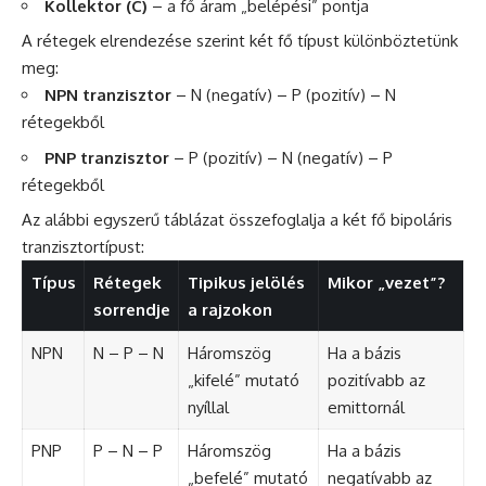
Kollektor (C)
– a fő áram „belépési” pontja
A rétegek elrendezése szerint két fő típust különböztetünk
meg:
NPN tranzisztor
– N (negatív) – P (pozitív) – N
rétegekből
PNP tranzisztor
– P (pozitív) – N (negatív) – P
rétegekből
Az alábbi egyszerű táblázat összefoglalja a két fő bipoláris
tranzisztortípust:
Típus
Rétegek
Tipikus jelölés
Mikor „vezet”?
sorrendje
a rajzokon
NPN
N – P – N
Háromszög
Ha a bázis
„kifelé” mutató
pozitívabb az
nyíllal
emittornál
PNP
P – N – P
Háromszög
Ha a bázis
„befelé” mutató
negatívabb az