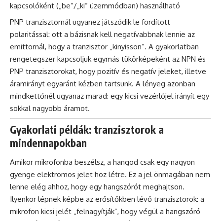
kapcsolóként („be”/„ki” üzemmódban) használható
PNP tranzisztornál ugyanez játszódik le fordított
polaritással: ott a bázisnak kell negatívabbnak lennie az
emittornál, hogy a tranzisztor „kinyisson”. A gyakorlatban
rengetegszer kapcsoljuk egymás tükörképeként az NPN és
PNP tranzisztorokat, hogy pozitív és negatív jeleket, illetve
áramirányt egyaránt kézben tartsunk. A lényeg azonban
mindkettőnél ugyanaz marad: egy kicsi vezérlőjel irányít egy
sokkal nagyobb áramot.
Gyakorlati példák: tranzisztorok a
mindennapokban
Amikor mikrofonba beszélsz, a hangod csak egy nagyon
gyenge elektromos jelet hoz létre. Ez a jel önmagában nem
lenne elég ahhoz, hogy egy hangszórót meghajtson.
Ilyenkor lépnek képbe az erősítőkben lévő tranzisztorok: a
mikrofon kicsi jelét „felnagyítják”, hogy végül a hangszóró