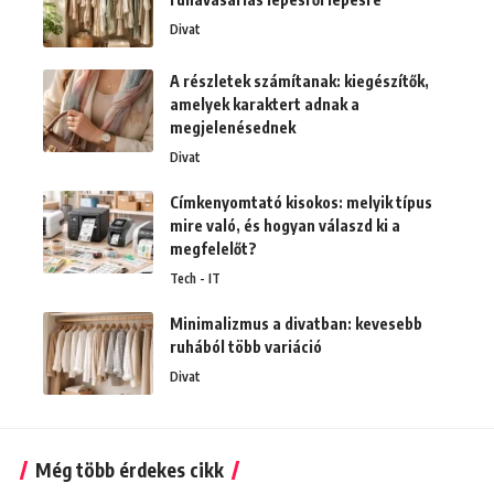
Divat
A részletek számítanak: kiegészítők,
amelyek karaktert adnak a
megjelenésednek
Divat
Címkenyomtató kisokos: melyik típus
mire való, és hogyan válaszd ki a
megfelelőt?
Tech - IT
Minimalizmus a divatban: kevesebb
ruhából több variáció
Divat
Még több érdekes cikk