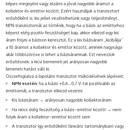
képes megnyitni vagy elzárni a jóval nagyobb áramot a
kollektor és emittor között. Ezért használjuk a tranzisztort
erősítőként is: kis jellel vezérelhetünk nagy teljesítményt.
NPN tranzisztornál az történik, hogy ha a bázis az emittorhoz
képest elég pozitív feszültséget kap, akkor elkezd egy kis
áram folyni a bázison keresztül. Ez a kis bázisáram „kicibálja”
a fő áramot a kollektor és emittor között, aminek nagysága
akár többszöröse is lehet a bázisáramnak. Ezt nevezzük
erősítésnek: a kicsi bemeneti jel arányosan nagyobb
kimeneti hatást vált ki.
Összefoglalva a bipoláris tranzisztor működésének lépéseit:
NPN esetén
: ha a bázis +0,6…0,7 V-tal pozitívabb az
emittornál, a tranzisztor elkezd vezetni
Kis bázisáram → arányosan nagyobb kollektoráram
Ha nincs elég feszültség a bázis–emittor között → nem
folyik áram a kollektor–emittor között sem
A tranzisztor így erősítőként (lineáris tartományban) vagy