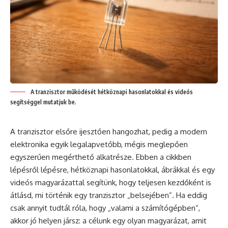
A tranzisztor működését hétköznapi hasonlatokkal és videós
segítséggel mutatjuk be.
A tranzisztor elsőre ijesztően hangozhat, pedig a modern
elektronika egyik legalapvetőbb, mégis meglepően
egyszerűen megérthető alkatrésze. Ebben a cikkben
lépésről lépésre, hétköznapi hasonlatokkal, ábrákkal és egy
videós magyarázattal segítünk, hogy teljesen kezdőként is
átlásd, mi történik egy tranzisztor „belsejében”. Ha eddig
csak annyit tudtál róla, hogy „valami a számítógépben”,
akkor jó helyen jársz: a célunk egy olyan magyarázat, amit