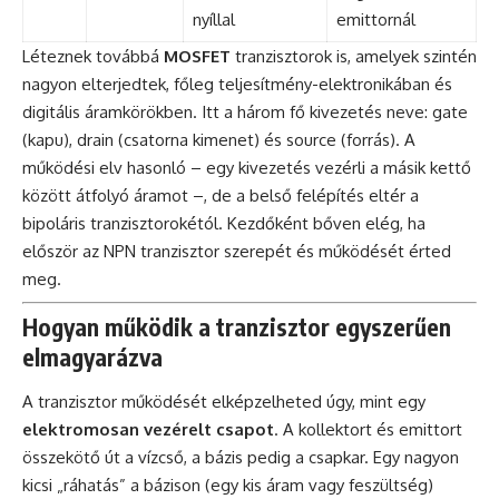
nyíllal
emittornál
Léteznek továbbá
MOSFET
tranzisztorok is, amelyek szintén
nagyon elterjedtek, főleg teljesítmény-elektronikában és
digitális áramkörökben. Itt a három fő kivezetés neve: gate
(kapu), drain (csatorna kimenet) és source (forrás). A
működési elv hasonló – egy kivezetés vezérli a másik kettő
között átfolyó áramot –, de a belső felépítés eltér a
bipoláris tranzisztorokétól. Kezdőként bőven elég, ha
először az NPN tranzisztor szerepét és működését érted
meg.
Hogyan működik a tranzisztor egyszerűen
elmagyarázva
A tranzisztor működését elképzelheted úgy, mint egy
elektromosan vezérelt csapot
. A kollektort és emittort
összekötő út a vízcső, a bázis pedig a csapkar. Egy nagyon
kicsi „ráhatás” a bázison (egy kis áram vagy feszültség)