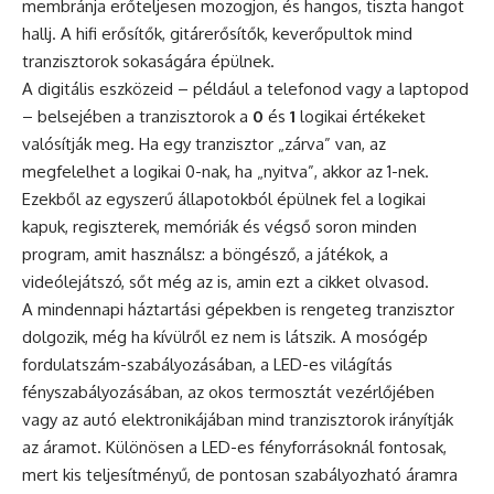
membránja erőteljesen mozogjon, és hangos, tiszta hangot
hallj. A hifi erősítők, gitárerősítők, keverőpultok mind
tranzisztorok sokaságára épülnek.
A digitális eszközeid – például a telefonod vagy a laptopod
– belsejében a tranzisztorok a
0
és
1
logikai értékeket
valósítják meg. Ha egy tranzisztor „zárva” van, az
megfelelhet a logikai 0-nak, ha „nyitva”, akkor az 1-nek.
Ezekből az egyszerű állapotokból épülnek fel a logikai
kapuk, regiszterek, memóriák és végső soron minden
program, amit használsz: a böngésző, a játékok, a
videólejátszó, sőt még az is, amin ezt a cikket olvasod.
A mindennapi háztartási gépekben is rengeteg tranzisztor
dolgozik, még ha kívülről ez nem is látszik. A mosógép
fordulatszám-szabályozásában, a LED-es világítás
fényszabályozásában, az okos termosztát vezérlőjében
vagy az autó elektronikájában mind tranzisztorok irányítják
az áramot. Különösen a LED-es fényforrásoknál fontosak,
mert kis teljesítményű, de pontosan szabályozható áramra