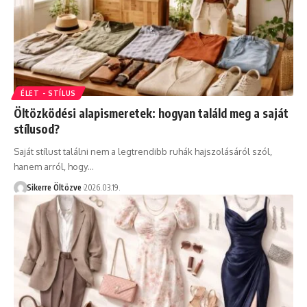
ÉLET - STÍLUS
Öltözködési alapismeretek: hogyan találd meg a saját
stílusod?
Saját stílust találni nem a legtrendibb ruhák hajszolásáról szól,
hanem arról, hogy…
Sikerre Öltözve
2026.03.19.