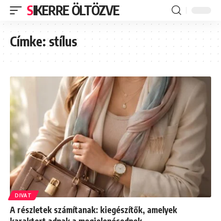
SIKERRE ÖLTÖZVE
Címke:
stílus
DIVAT
A részletek számítanak: kiegészítők, amelyek
karaktert adnak a megjelenésednek