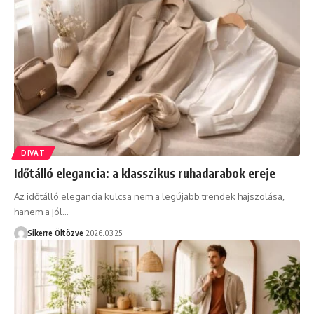
DIVAT
Időtálló elegancia: a klasszikus ruhadarabok ereje
Az időtálló elegancia kulcsa nem a legújabb trendek hajszolása,
hanem a jól…
Sikerre Öltözve
2026.03.25.