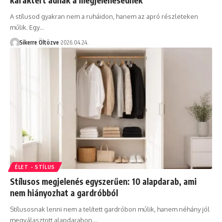
A stílusod gyakran nem a ruháidon, hanem az apró részleteken
múlik. Egy…
Sikerre Öltözve
2026.04.24.
ÉLET - STÍLUS
Stílusos megjelenés egyszerűen: 10 alapdarab, ami
nem hiányozhat a gardróbból
Stílusosnak lenni nem a telített gardróbon múlik, hanem néhány jól
megválasztott alapdarabon.…