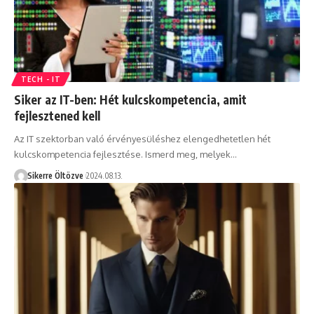
TECH - IT
Siker az IT-ben: Hét kulcskompetencia, amit
fejlesztened kell
Az IT szektorban való érvényesüléshez elengedhetetlen hét
kulcskompetencia fejlesztése. Ismerd meg, melyek…
Sikerre Öltözve
2024.08.13.