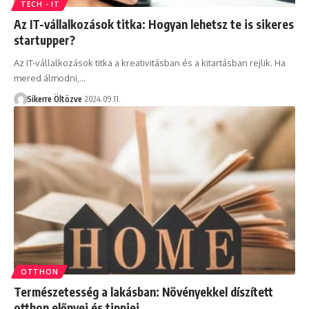
TECH - IT
Az IT-vállalkozások titka: Hogyan lehetsz te is sikeres
startupper?
Az IT-vállalkozások titka a kreativitásban és a kitartásban rejlik. Ha
mered álmodni,…
Sikerre Öltözve
2024.09.11.
OTTHON
Természetesség a lakásban: Növényekkel díszített
otthon előnyei és tippjei