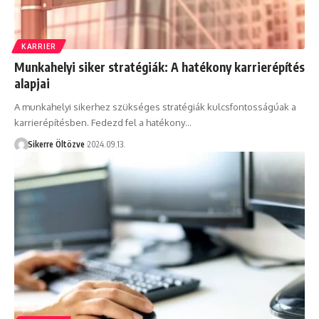
KARRIER
Munkahelyi siker stratégiák: A hatékony karrierépítés
alapjai
A munkahelyi sikerhez szükséges stratégiák kulcsfontosságúak a
karrierépítésben. Fedezd fel a hatékony…
Sikerre Öltözve
2024.09.13.