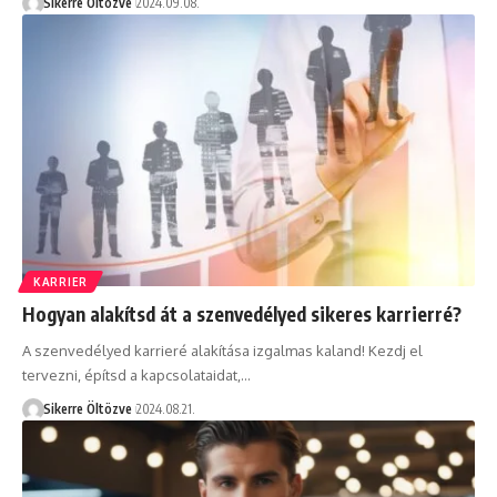
Sikerre Öltözve
2024.09.08.
KARRIER
Hogyan alakítsd át a szenvedélyed sikeres karrierré?
A szenvedélyed karrieré alakítása izgalmas kaland! Kezdj el
tervezni, építsd a kapcsolataidat,…
Sikerre Öltözve
2024.08.21.