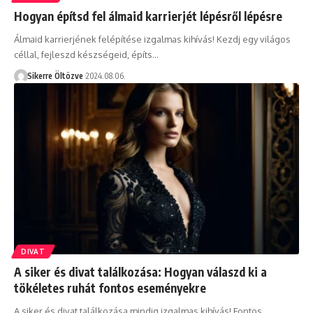
Hogyan építsd fel álmaid karrierjét lépésről lépésre
Álmaid karrierjének felépítése izgalmas kihívás! Kezdj egy világos
céllal, fejleszd készségeid, építs…
Sikerre Öltözve
2024.08.06.
DIVAT
A siker és divat találkozása: Hogyan válaszd ki a
tökéletes ruhát fontos eseményekre
A siker és divat találkozása mindig izgalmas kihívás! Fontos