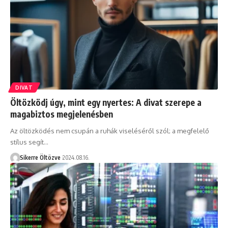
DIVAT
Öltözködj úgy, mint egy nyertes: A divat szerepe a
magabiztos megjelenésben
Az öltözködés nem csupán a ruhák viseléséről szól; a megfelelő
stílus segít…
Sikerre Öltözve
2024.08.16.