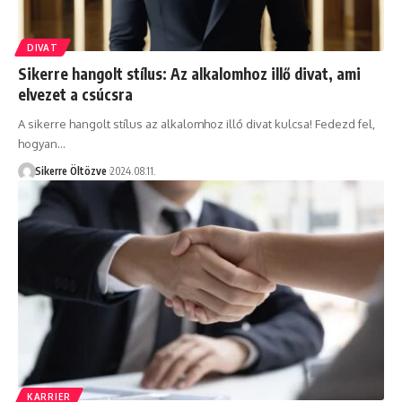
DIVAT
Sikerre hangolt stílus: Az alkalomhoz illő divat, ami
elvezet a csúcsra
A sikerre hangolt stílus az alkalomhoz illő divat kulcsa! Fedezd fel,
hogyan…
Sikerre Öltözve
2024.08.11.
KARRIER