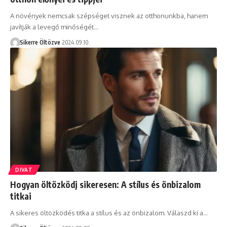
A növények nemcsak szépséget visznek az otthonunkba, hanem
javítják a levegő minőségét…
Sikerre Öltözve
2024.09.10.
DIVAT
Hogyan öltözködj sikeresen: A stílus és önbizalom
titkai
A sikeres öltözködés titka a stílus és az önbizalom. Válaszd ki a…