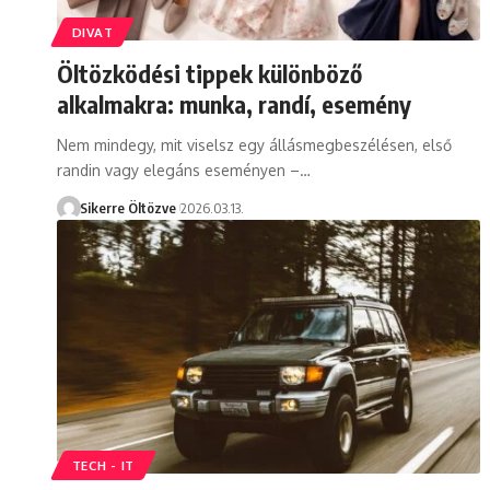
DIVAT
Öltözködési tippek különböző
alkalmakra: munka, randí, esemény
Nem mindegy, mit viselsz egy állásmegbeszélésen, első
randin vagy elegáns eseményen –…
Sikerre Öltözve
2026.03.13.
TECH - IT