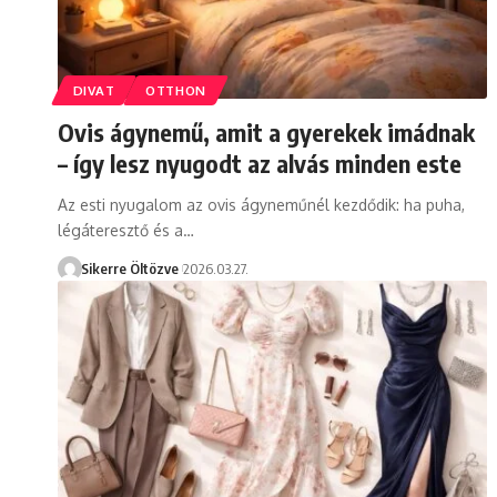
DIVAT
OTTHON
Ovis ágynemű, amit a gyerekek imádnak
– így lesz nyugodt az alvás minden este
Az esti nyugalom az ovis ágyneműnél kezdődik: ha puha,
légáteresztő és a…
Sikerre Öltözve
2026.03.27.