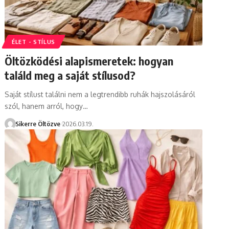
ÉLET - STÍLUS
Öltözködési alapismeretek: hogyan
találd meg a saját stílusod?
Saját stílust találni nem a legtrendibb ruhák hajszolásáról
szól, hanem arról, hogy…
Sikerre Öltözve
2026.03.19.