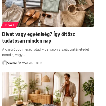
DIVAT
Divat vagy egyéniség? Így öltözz
tudatosan minden nap
A gardróbod mesél rólad – de vajon a saját történetedet
mondja, vagy…
Sikerre Öltözve
2026.03.31.