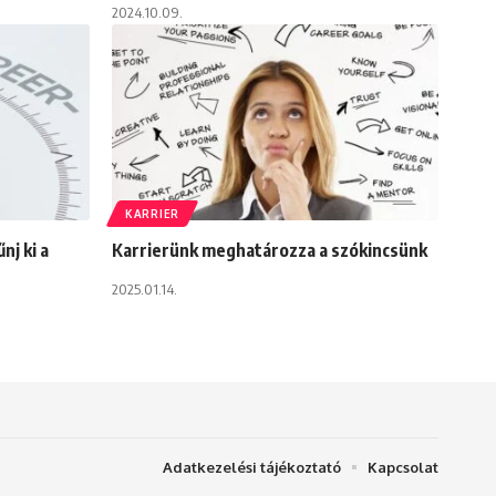
2024.10.09.
KARRIER
nj ki a
Karrierünk meghatározza a szókincsünk
2025.01.14.
Adatkezelési tájékoztató
Kapcsolat