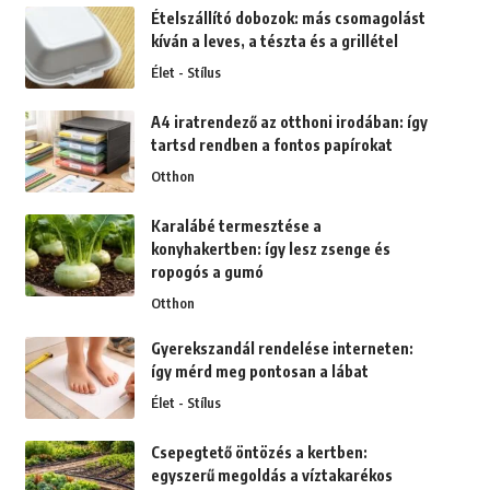
Ételszállító dobozok: más csomagolást
kíván a leves, a tészta és a grillétel
Élet - Stílus
A4 iratrendező az otthoni irodában: így
tartsd rendben a fontos papírokat
Otthon
Karalábé termesztése a
konyhakertben: így lesz zsenge és
ropogós a gumó
Otthon
Gyerekszandál rendelése interneten:
így mérd meg pontosan a lábat
Élet - Stílus
Csepegtető öntözés a kertben:
egyszerű megoldás a víztakarékos