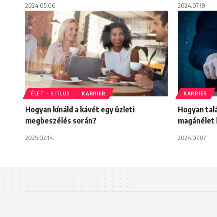
2024.05.06.
2024.07.19.
ÉLET - STÍLUS
KARRIER
KARRIER
Hogyan kínáld a kávét egy üzleti
Hogyan talá
megbeszélés során?
magánélet 
2025.02.14.
2024.07.07.