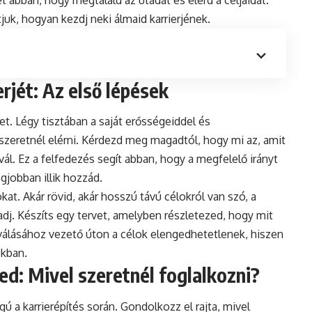
t abban, hogy megtaláld az utadat és elérd a céljaidat.
uk, hogyan kezdj neki álmaid karrierjének.
erjét: Az első lépések
et. Légy tisztában a saját erősségeiddel és
szeretnél elérni. Kérdezd meg magadtól, hogy mi az, amit
vál. Ez a felfedezés segít abban, hogy a megfelelő irányt
egjobban illik hozzád.
kat. Akár rövid, akár hosszú távú célokról van szó, a
dj. Készíts egy tervet, amelyben részletezed, hogy mit
a válásához vezető úton a célok elengedhetetlenek, hiszen
okban.
ed: Mivel szeretnél foglalkozni?
 a karrierépítés során. Gondolkozz el rajta, mivel