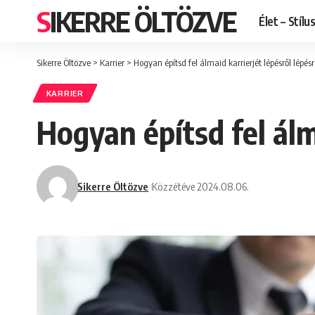
SIKERRE ÖLTÖZVE
Élet – Stílu
Sikerre Öltözve
>
Karrier
>
Hogyan építsd fel álmaid karrierjét lépésről lépésr
KARRIER
Hogyan építsd fel álm
Sikerre Öltözve
Közzétéve 2024.08.06.