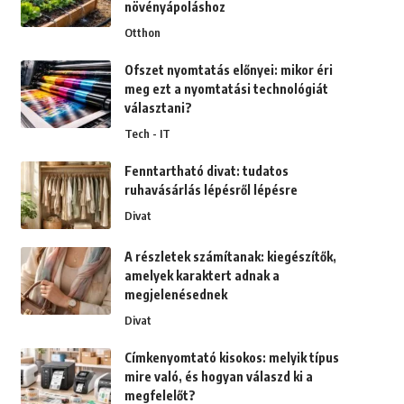
növényápoláshoz
Otthon
Ofszet nyomtatás előnyei: mikor éri
meg ezt a nyomtatási technológiát
választani?
Tech - IT
Fenntartható divat: tudatos
ruhavásárlás lépésről lépésre
Divat
A részletek számítanak: kiegészítők,
amelyek karaktert adnak a
megjelenésednek
Divat
Címkenyomtató kisokos: melyik típus
mire való, és hogyan válaszd ki a
megfelelőt?