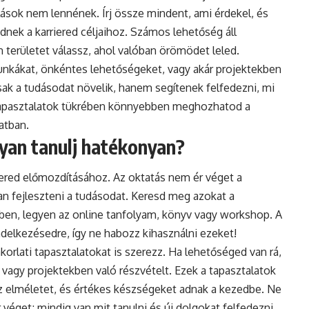
ások nem lennének. Írj össze mindent, ami érdekel, és
nek a karriered céljaihoz. Számos lehetőség áll
n területet válassz, ahol valóban örömödet leled.
 munkákat, önkéntes lehetőségeket, vagy akár projektekben
sak a tudásodat növelik, hanem segítenek felfedezni, mi
a tapasztalatok tükrében könnyebben meghozhatod a
atban.
gyan tanulj hatékonyan?
iered előmozdításához. Az oktatás nem ér véget a
an fejleszteni a tudásodat. Keresd meg azokat a
dben, legyen az online tanfolyam, könyv vagy workshop. A
endelkezésedre, így ne habozz kihasználni ezeket!
korlati tapasztalatokat is szerezz. Ha lehetőséged van rá,
agy projektekben való részvételt. Ezek a tapasztalatok
z elméletet, és értékes készségeket adnak a kezedbe. Ne
véget; mindig van mit tanulni és új dolgokat felfedezni.