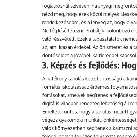
foglalkoznál szívesen, ha anyagi megfontol
nézd meg, hogy ezek közül melyek illeszked
rendelkezésedre, és a lényeg az, hogy olya
Ne félj kísérletezni! Próbálj ki különböző
való részvételt. Ezek a tapasztalatok nemc
az, ami igazán érdekel. Az önismeret és 
döntéseidet a jövőbeli karriereddel kapcsol
3. Képzés és fejlődés: Ho
A hatékony tanulás kulcsfontosságú a karr
formális iskolázással; érdemes folyamatos
forrásokat, amelyek segítenek a fejlődése
digitális világban rengeteg lehetőség áll r
Emellett fontos, hogy a tanulás mellett gya
végezz gyakornoki munkát, önkéntességet v
valós környezetben segítenek alkalmazni a
feledd, hogy a fejlődés folyamata sosem ér 