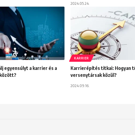
2024.05.24.
KARRIER
lj egyensúlyt a karrier és a
Karrierépítés titkai: Hogyan tű
között?
versenytársak közül?
2024.09.16.