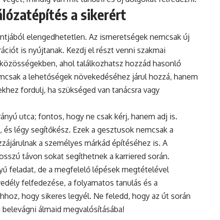
lózatépítés a sikerért
ontjából elengedhetetlen. Az ismeretségek nemcsak új
ciót is nyújtanak. Kezdj el részt venni szakmai
közösségekben, ahol találkozhatsz hozzád hasonló
nemcsak a lehetőségek növekedéséhez járul hozzá, hanem
ekhez fordulj, ha szükséged van tanácsra vagy
ányú utca; fontos, hogy ne csak kérj, hanem adj is.
és légy segítőkész. Ezek a gesztusok nemcsak a
zájárulnak a személyes márkád építéséhez is. A
osszú távon sokat segíthetnek a karriered során.
yű feladat, de a megfelelő lépések megtételével
vedély felfedezése, a folyamatos tanulás és a
hhoz, hogy sikeres legyél. Ne feledd, hogy az út során
lj belevágni álmaid megvalósításába!