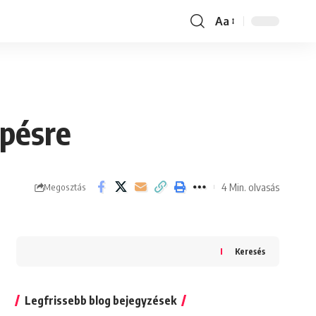
Aa
Font
Resizer
épésre
4 Min. olvasás
Megosztás
Keresés
Legfrissebb blog bejegyzések