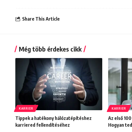
Share This Article
Még több érdekes cikk
KARRIER
KARRIER
Tippek a hatékony hálózatépítéshez
Az első 100
karriered fellendítéséhez
Hogyan tedd