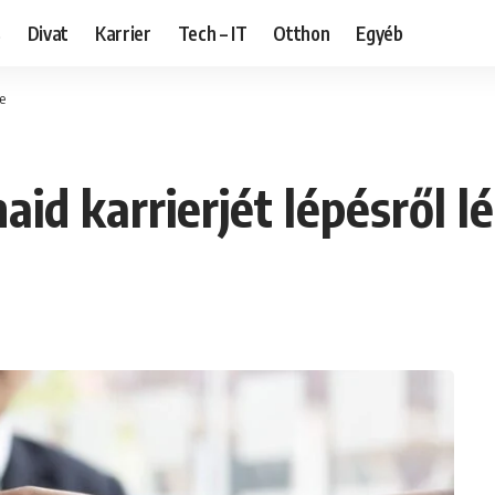
s
Divat
Karrier
Tech – IT
Otthon
Egyéb
e
aid karrierjét lépésről l