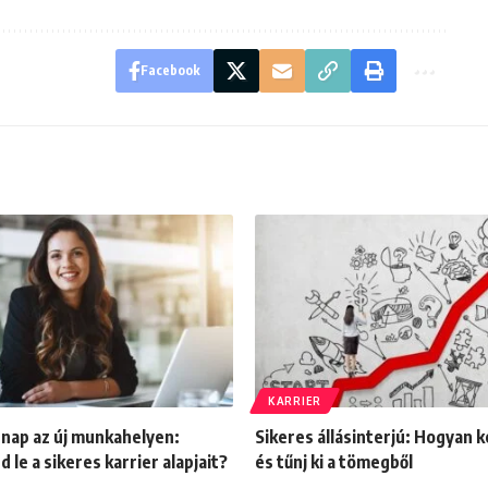
Facebook
KARRIER
 nap az új munkahelyen:
Sikeres állásinterjú: Hogyan ké
 le a sikeres karrier alapjait?
és tűnj ki a tömegből