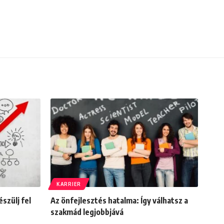
KARRIER
szülj fel
Az önfejlesztés hatalma: Így válhatsz a
szakmád legjobbjává