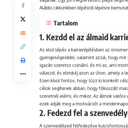
váljanak. Egy jól megtervezett pálya segíthe
Alábbi cikkünkben lépésről lépésre bemutatj
Tartalom
1. Kezdd el az álmaid karri
Az első lépés a karrierépítésben az önismer
gyengeségeiddel, valamint azzal, hogy mit 
igazán szeretsz csinálni, és mi az, ami moti
válaszd, és elindulj azon az úton, amely a l
Ezen kívül fontos, hogy tűzz ki konkrét célo
célok segítenek abban, hogy fókuszált mara
szeretnél elérni, és mikor. Az álmok valór
ezek adják meg a motivációt a mindennap
2. Fedezd fel a szenvedély
A szenvedélyed felfedezése kulcsfontosságú