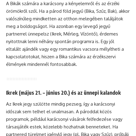
A Bikák számára a karácsony a kényelemről és az érzéki
örömökről szól. Ha a párod föld jegyű (Bika, Szűz, Bak), akkor
valószínűleg mindketten az otthon melegében találjátok
meg a boldogságot. Ha azonban egy levegő jegyű
partnerrel ünnepelsz (Ikrek, Mérleg, Vízöntő), érdemes
nyitottnak lenni néhány spontán programra is. Egy jól
eltalált ajándék vagy egy romantikus vacsora mélyítheti a
kapcsolatotokat, hiszen a Bika számára az érzékszervi
élmények mindennél fontosabbak.
Ikrek (május 21. – június 20.) és az ünnepi kalandok
Az Ikrek jegy szülötte mindig pezseg, így a karácsonyi
időszak sem telhet el unalmasan. A pároddal közös
programok, például karácsonyi vásárok felfedezése vagy
társasjáték estek, közelebb hozhatnak benneteket. Ha
partnered türelmet igénylő jegy (pl. Bika vagy Szűz), próbálj