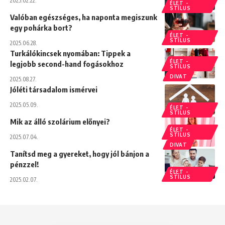
2025.02.22.
ÉLET -
STÍLUS
Valóban egészséges, ha naponta megiszunk
egy pohárka bort?
ÉLET -
STÍLUS
2025.06.28.
Turkálókincsek nyomában: Tippek a
ÉLET -
legjobb second-hand fogásokhoz
STÍLUS
DIVAT
2025.08.27.
Jóléti társadalom ismérvei
2025.05.09.
ÉLET -
STÍLUS
Mik az álló szolárium előnyei?
ÉLET -
STÍLUS
2025.07.04.
DIVAT
Tanítsd meg a gyereket, hogy jól bánjon a
pénzzel!
ÉLET -
STÍLUS
2025.02.07.