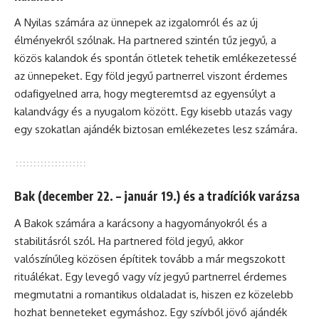
A Nyilas számára az ünnepek az izgalomról és az új
élményekről szólnak. Ha partnered szintén tűz jegyű, a
közös kalandok és spontán ötletek tehetik emlékezetessé
az ünnepeket. Egy föld jegyű partnerrel viszont érdemes
odafigyelned arra, hogy megteremtsd az egyensúlyt a
kalandvágy és a nyugalom között. Egy kisebb utazás vagy
egy szokatlan ajándék biztosan emlékezetes lesz számára.
Bak (december 22. – január 19.) és a tradíciók varázsa
A Bakok számára a karácsony a hagyományokról és a
stabilitásról szól. Ha partnered föld jegyű, akkor
valószínűleg közösen építitek tovább a már megszokott
rituálékat. Egy levegő vagy víz jegyű partnerrel érdemes
megmutatni a romantikus oldaladat is, hiszen ez közelebb
hozhat benneteket egymáshoz. Egy szívből jövő ajándék