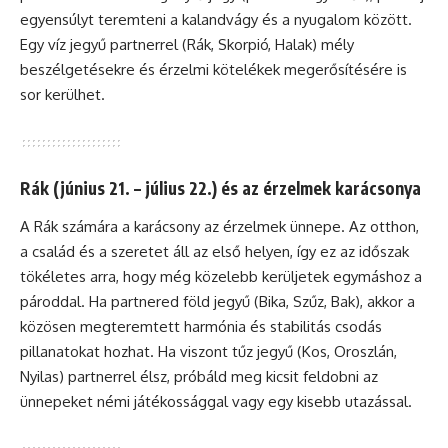
egyensúlyt teremteni a kalandvágy és a nyugalom között.
Egy víz jegyű partnerrel (Rák, Skorpió, Halak) mély
beszélgetésekre és érzelmi kötelékek megerősítésére is
sor kerülhet.
Rák (június 21. – július 22.) és az érzelmek karácsonya
A Rák számára a karácsony az érzelmek ünnepe. Az otthon,
a család és a szeretet áll az első helyen, így ez az időszak
tökéletes arra, hogy még közelebb kerüljetek egymáshoz a
pároddal. Ha partnered föld jegyű (Bika, Szűz, Bak), akkor a
közösen megteremtett harmónia és stabilitás csodás
pillanatokat hozhat. Ha viszont tűz jegyű (Kos, Oroszlán,
Nyilas) partnerrel élsz, próbáld meg kicsit feldobni az
ünnepeket némi játékossággal vagy egy kisebb utazással.