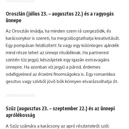
Oroszlán (július 23. – augusztus 22.) és a ragyogás
ünnepe
Az Oroszlán imádja, ha minden szem rá szegeződik, és
karácsonykor is szereti, ha megcsillogtathatja kreativitását.
Egy pompásan feldíszített fa vagy egy különleges ajándék
mind része lehet az ünnepi rituáléknak. Ha partnered
szintén tűz jegyű, készüljetek egy igazán extravagáns
ünnepre. Ha azonban víz jegyű a párod, érdemes
odafigyelned az érzelmi finomságokra is. Egy romantikus
gesztus vagy szívből jövő bók könnyen elvarázsolhatja őt.
Szűz (augusztus 23. – szeptember 22.) és az ünnepi
aprólékosság
A Szűz számára a karácsony az apró részletekről szól: