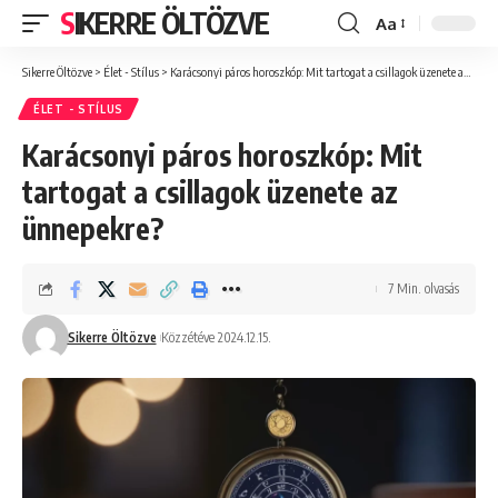
SIKERRE ÖLTÖZVE
Aa
Font
Resizer
Sikerre Öltözve
>
Élet - Stílus
>
Karácsonyi páros horoszkóp: Mit tartogat a csillagok üzenete az ünnepekre?
ÉLET - STÍLUS
Karácsonyi páros horoszkóp: Mit
tartogat a csillagok üzenete az
ünnepekre?
7 Min. olvasás
Sikerre Öltözve
Közzétéve 2024.12.15.