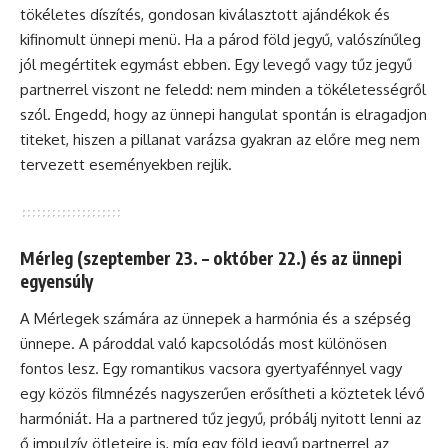
tökéletes díszítés, gondosan kiválasztott ajándékok és
kifinomult ünnepi menü. Ha a párod föld jegyű, valószínűleg
jól megértitek egymást ebben. Egy levegő vagy tűz jegyű
partnerrel viszont ne feledd: nem minden a tökéletességről
szól. Engedd, hogy az ünnepi hangulat spontán is elragadjon
titeket, hiszen a pillanat varázsa gyakran az előre meg nem
tervezett eseményekben rejlik.
Mérleg (szeptember 23. – október 22.) és az ünnepi
egyensúly
A Mérlegek számára az ünnepek a harmónia és a szépség
ünnepe. A pároddal való kapcsolódás most különösen
fontos lesz. Egy romantikus vacsora gyertyafénnyel vagy
egy közös filmnézés nagyszerűen erősítheti a köztetek lévő
harmóniát. Ha a partnered tűz jegyű, próbálj nyitott lenni az
ő impulzív ötleteire is, míg egy föld jegyű partnerrel az