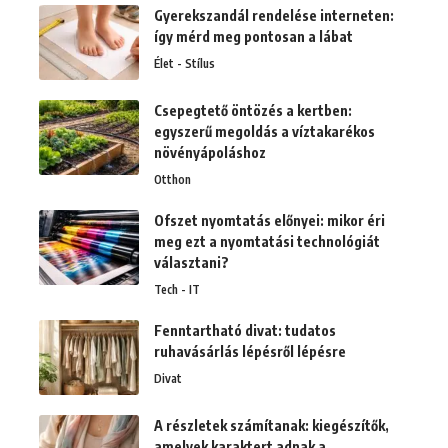
Gyerekszandál rendelése interneten:
így mérd meg pontosan a lábat
Élet - Stílus
Csepegtető öntözés a kertben:
egyszerű megoldás a víztakarékos
növényápoláshoz
Otthon
Ofszet nyomtatás előnyei: mikor éri
meg ezt a nyomtatási technológiát
választani?
Tech - IT
Fenntartható divat: tudatos
ruhavásárlás lépésről lépésre
Divat
A részletek számítanak: kiegészítők,
amelyek karaktert adnak a