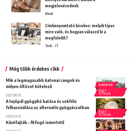
megjelenésednek
Divat
Címkenyomtató kisokos: melyik típus
mire való, és hogyan válaszd ki a
megfelelőt?
Tech - IT
Még több érdekes cikk
Mik a legmagasabb katonai rangok és
KARRIER
milyen öltözet kötelező
ÉLET -
STÍLUS
2025.08.05.
A tejópál gyógyító hatása és sokféle
felhasználása az alternatív gyógyászatban
ÉLET -
STÍLUS
2026.03.01.
Kávéfajták – Átfogó ismertető