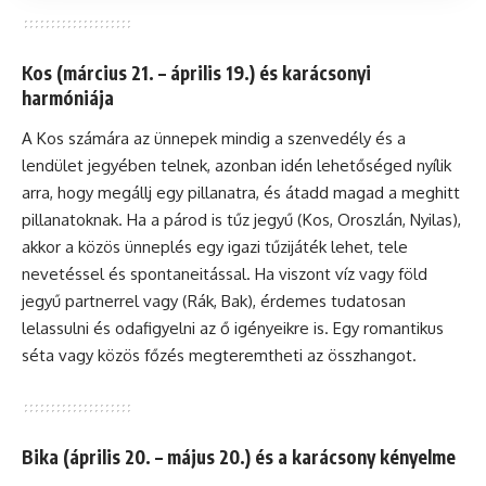
Kos (március 21. – április 19.) és karácsonyi
harmóniája
A Kos számára az ünnepek mindig a szenvedély és a
lendület jegyében telnek, azonban idén lehetőséged nyílik
arra, hogy megállj egy pillanatra, és átadd magad a meghitt
pillanatoknak. Ha a párod is tűz jegyű (Kos, Oroszlán, Nyilas),
akkor a közös ünneplés egy igazi tűzijáték lehet, tele
nevetéssel és spontaneitással. Ha viszont víz vagy föld
jegyű partnerrel vagy (Rák, Bak), érdemes tudatosan
lelassulni és odafigyelni az ő igényeikre is. Egy romantikus
séta vagy közös főzés megteremtheti az összhangot.
Bika (április 20. – május 20.) és a karácsony kényelme