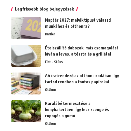
Legfrissebb blog bejegyzések
Naptár 2027: melyik típust válaszd
munkához és otthonra?
Karrier
Ételszállító dobozok: más csomagolást
kíván a leves, a tészta és a grillétel
Élet - Stílus
A4 iratrendező az otthoni irodában: így
tartsd rendben a fontos papírokat
Otthon
Karalábé termesztése a
konyhakertben: így lesz zsenge és
ropogós a gumó
Otthon