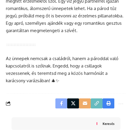
meghitt érzelmekről szól. Egy víz jegyű partnerrel igazán
romantikus, álomszerű ünnepetek lehet. Ha a párod tűz
jegyű, próbáld meg őt is bevonni az érzelmes pillanatokba.
Egy apró, személyes ajándék vagy egy romantikus gesztus
garantáltan megmelengeti a szívét.
Az ünnepek nemcsak a családról, hanem a pároddal való
kapcsolatról is szólnak. Engedd, hogy a csillagok
vezessenek, és teremtsd meg a közös harmóniát a
karácsony varázsában! 🎄✨
Keresés