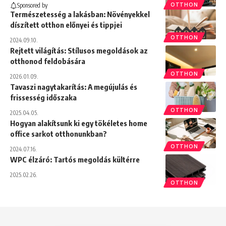
OTTHON
Sponsored by
Természetesség a lakásban: Növényekkel
díszített otthon előnyei és tippjei
OTTHON
2024.09.10.
Rejtett világítás: Stílusos megoldások az
otthonod feldobására
OTTHON
2026.01.09.
Tavaszi nagytakarítás: A megújulás és
frissesség időszaka
OTTHON
2025.04.05.
Hogyan alakítsunk ki egy tökéletes home
office sarkot otthonunkban?
OTTHON
2024.07.16.
WPC élzáró: Tartós megoldás kültérre
2025.02.26.
OTTHON