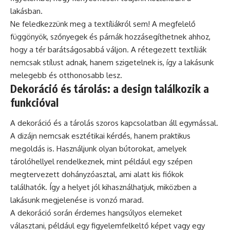
lakásban.
Ne feledkezzünk meg a textíliákról sem! A megfelelő
függönyök, szőnyegek és párnák hozzásegíthetnek ahhoz,
hogy a tér barátságosabbá váljon. A rétegezett textíliák
nemcsak stílust adnak, hanem szigetelnek is, így a lakásunk
melegebb és otthonosabb lesz.
Dekoráció és tárolás: a design találkozik a
funkcióval
A dekoráció és a tárolás szoros kapcsolatban áll egymással.
A dizájn nemcsak esztétikai kérdés, hanem praktikus
megoldás is. Használjunk olyan bútorokat, amelyek
tárolóhellyel rendelkeznek, mint például egy szépen
megtervezett dohányzóasztal, ami alatt kis fiókok
találhatók. Így a helyet jól kihasználhatjuk, miközben a
lakásunk megjelenése is vonzó marad.
A dekoráció során érdemes hangsúlyos elemeket
választani, például egy figyelemfelkeltő képet vagy egy