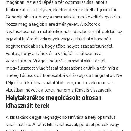
magában. Az első lépés a tér optimalizálása, ahol a
funkciókat és a helyiségek elrendezését kell átgondolni.
Gondoljunk arra, hogy a minimalista megközelítés gyakran
hozza meg a legjobb eredményeket. A bútorok
kiválasztásánál a multifunkcionális darabok, mint például az
ágy alatti tárolószekrények vagy a kihúzható kanapék,
segíthetnek abban, hogy több helyet szabadítsunk fel.
Fontos, hogy a színek és a világítás is játszanak a
varázslatban. Világos, neutrális árnyalatokkal és jól
megválasztott világítással tágasabbnak tűnik a tér, míg a
meleg tónusok otthonosabbá varázsolják a hangulatot. Ne
féljünk a tükrök használatától sem, mert ezek nemcsak
vizuálisan növelik a teret, hanem a fényt is visszaverik.
Helytakarékos megoldások: okosan
kihasznált terek
A kis lakások egyik legnagyobb kihívása a hely optimális
kihasználása. A falak kihasználásával, például polcok vagy