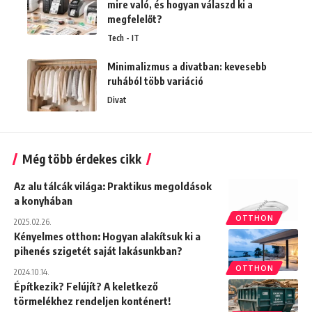
mire való, és hogyan válaszd ki a
megfelelőt?
Tech - IT
Minimalizmus a divatban: kevesebb
ruhából több variáció
Divat
Még több érdekes cikk
Az alu tálcák világa: Praktikus megoldások
a konyhában
OTTHON
2025.02.26.
Kényelmes otthon: Hogyan alakítsuk ki a
pihenés szigetét saját lakásunkban?
OTTHON
2024.10.14.
Építkezik? Felújít? A keletkező
törmelékhez rendeljen konténert!