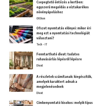
Csepegtető öntözés a kertben:
egyszerű megoldás a víztakarékos
növényápoláshoz
Otthon
Ofszet nyomtatás előnyei: mikor éri
meg ezt a nyomtatási technológiát
választani?
Tech - IT
Fenntartható divat: tudatos
ruhavásárlás lépésről lépésre
Divat
A részletek számítanak: kiegészítők,
amelyek karaktert adnak a
megjelenésednek
Divat
Címkenyomtató kisokos: melyik típus