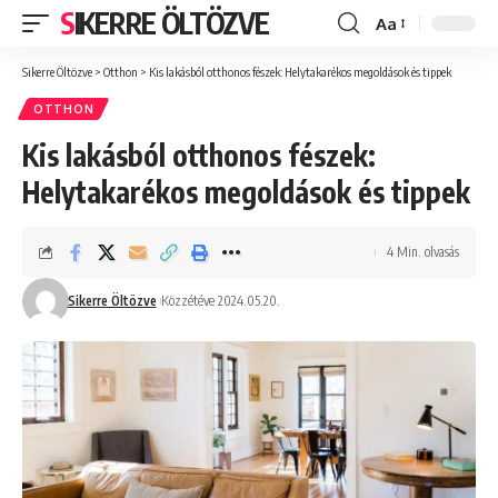
SIKERRE ÖLTÖZVE
Aa
Font
Resizer
Sikerre Öltözve
>
Otthon
>
Kis lakásból otthonos fészek: Helytakarékos megoldások és tippek
OTTHON
Kis lakásból otthonos fészek:
Helytakarékos megoldások és tippek
4 Min. olvasás
Sikerre Öltözve
Közzétéve 2024.05.20.