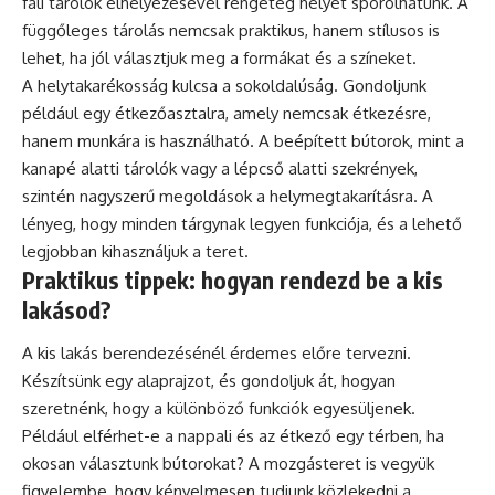
fali tárolók elhelyezésével rengeteg helyet spórolhatunk. A
függőleges tárolás nemcsak praktikus, hanem stílusos is
lehet, ha jól választjuk meg a formákat és a színeket.
A helytakarékosság kulcsa a sokoldalúság. Gondoljunk
például egy étkezőasztalra, amely nemcsak étkezésre,
hanem munkára is használható. A beépített bútorok, mint a
kanapé
alatti tárolók vagy a lépcső alatti szekrények,
szintén nagyszerű megoldások a helymegtakarításra. A
lényeg, hogy minden tárgynak legyen funkciója, és a lehető
legjobban kihasználjuk a teret.
Praktikus tippek: hogyan rendezd be a kis
lakásod?
A kis lakás berendezésénél érdemes előre tervezni.
Készítsünk egy alaprajzot, és gondoljuk át, hogyan
szeretnénk, hogy a különböző funkciók egyesüljenek.
Például elférhet-e a nappali és az étkező egy térben, ha
okosan választunk bútorokat? A mozgásteret is vegyük
figyelembe, hogy kényelmesen tudjunk közlekedni a