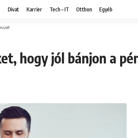
s
Divat
Karrier
Tech – IT
Otthon
Egyéb
nzzel!
t, hogy jól bánjon a pén