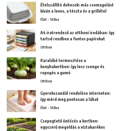
Ételszállító dobozok: más csomagolást
kíván a leves, a tészta és a grillétel
Élet - Stílus
A4 iratrendező az otthoni irodában: így
tartsd rendben a fontos papírokat
Otthon
Karalábé termesztése a
konyhakertben: így lesz zsenge és
ropogós a gumó
Otthon
Gyerekszandál rendelése interneten:
így mérd meg pontosan a lábat
Élet - Stílus
Csepegtető öntözés a kertben:
egyszerű megoldás a víztakarékos