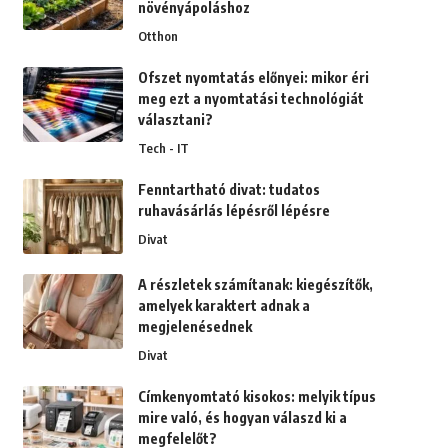
növényápoláshoz
Otthon
Ofszet nyomtatás előnyei: mikor éri
meg ezt a nyomtatási technológiát
választani?
Tech - IT
Fenntartható divat: tudatos
ruhavásárlás lépésről lépésre
Divat
A részletek számítanak: kiegészítők,
amelyek karaktert adnak a
megjelenésednek
Divat
Címkenyomtató kisokos: melyik típus
mire való, és hogyan válaszd ki a
megfelelőt?