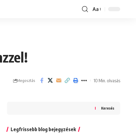
Aa
Font
Resizer
zzel!
10 Min. olvasás
Megosztás
Keresés
Legfrissebb blog bejegyzések