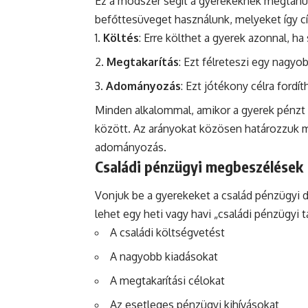
Ez a módszer segít a gyerekeknek megtanul
befőttesüveget használunk, melyeket így c
Költés
: Erre költhet a gyerek azonnal, ha
Megtakarítás
: Ezt félreteszi egy nagyob
Adományozás
: Ezt jótékony célra fordíth
Minden alkalommal, amikor a gyerek pénzt k
között. Az arányokat közösen határozzuk 
adományozás.
Családi pénzügyi megbeszélések
Vonjuk be a gyerekeket a család pénzügyi 
lehet egy heti vagy havi „családi pénzügyi 
A családi költségvetést
A nagyobb kiadásokat
A megtakarítási célokat
Az esetleges pénzügyi kihívásokat