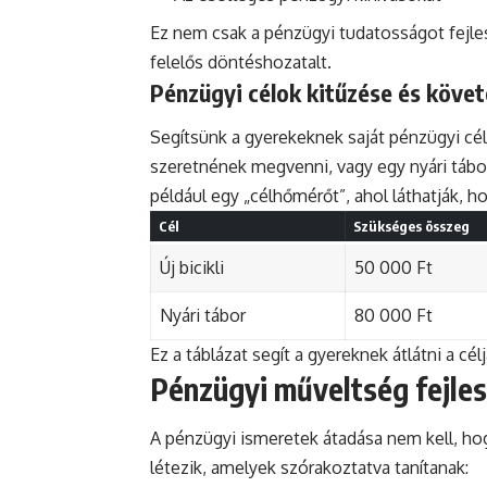
Ez nem csak a pénzügyi tudatosságot fejleszt
felelős döntéshozatalt.
Pénzügyi célok kitűzése és köve
Segítsünk a gyerekeknek saját pénzügyi célo
szeretnének megvenni, vagy egy nyári tábor
például egy „célhőmérőt”, ahol láthatják, ho
Cél
Szükséges összeg
Új bicikli
50 000 Ft
Nyári tábor
80 000 Ft
Ez a táblázat segít a gyereknek átlátni a cél
Pénzügyi műveltség fejle
A pénzügyi ismeretek átadása nem kell, h
létezik, amelyek szórakoztatva tanítanak: