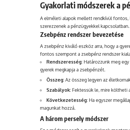
Gyakorlati módszerek a p
A elméleti alapok mellett rendkívül fontos,
szerezzenek a pénzügyekkel kapcsolatban.
Zsebpénz rendszer bevezetése
A zsebpénz kiváló eszköz arra, hogy a gye
fontos szempont a zsebpénz rendszer kiala
Rendszeresség
: Határozzunk meg egy 
gyerek megkapja a zsebpénzét.
Összeg
: Az összeg legyen az életkorna
Szabályok
: Fektessük le, mire költheti
Következetesség
: Ha egyszer megálla
magunkat hozzá.
A három persely módszer