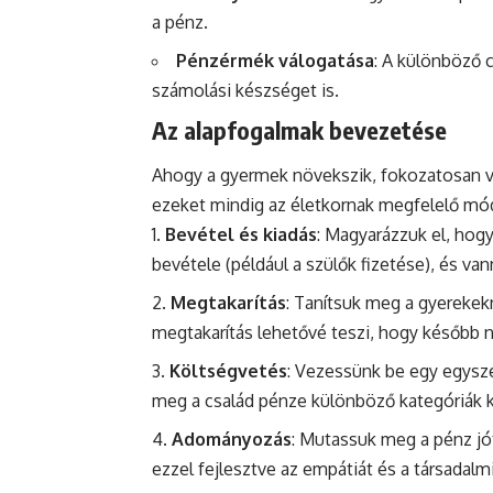
a pénz.
Pénzérmék válogatása
: A különböző 
számolási készséget is.
Az alapfogalmak bevezetése
Ahogy a gyermek növekszik, fokozatosan v
ezeket mindig az életkornak megfelelő mód
Bevétel és kiadás
: Magyarázzuk el, hog
bevétele (például a szülők fizetése), és vann
Megtakarítás
: Tanítsuk meg a gyerekek
megtakarítás lehetővé teszi, hogy később
Költségvetés
: Vezessünk be egy egysze
meg a család pénze különböző kategóriák 
Adományozás
: Mutassuk meg a pénz jó
ezzel fejlesztve az empátiát és a társadalmi