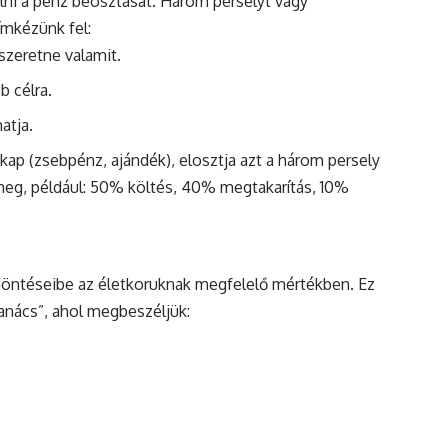
ni a pénz beosztását. Három perselyt vagy
ímkézünk fel:
 szeretne valamit.
b célra.
atja.
ap (zsebpénz, ajándék), elosztja azt a három persely
meg, például: 50% költés, 40% megtakarítás, 10%
döntéseibe az életkoruknak megfelelő mértékben. Ez
tanács”, ahol megbeszéljük: