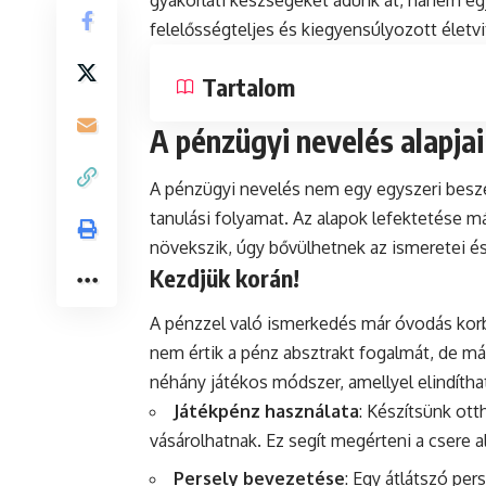
gyakorlati készségeket adunk át, hanem egy
felelősségteljes és kiegyensúlyozott életvit
Tartalom
A pénzügyi nevelés alapjai
A pénzügyi nevelés nem egy egyszeri besz
tanulási folyamat. Az alapok lefektetése m
növekszik, úgy bővülhetnek az ismeretei és 
Kezdjük korán!
A pénzzel való ismerkedés már óvodás kor
nem értik a pénz absztrakt fogalmát, de m
néhány játékos módszer, amellyel elindítha
Játékpénz használata
: Készítsünk ott
vásárolhatnak. Ez segít megérteni a csere a
Persely bevezetése
: Egy átlátszó per