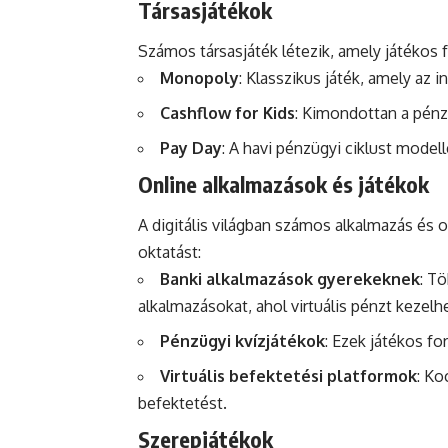
Társasjátékok
Számos társasjáték létezik, amely játékos 
Monopoly
: Klasszikus játék, amely az i
Cashflow for Kids
: Kimondottan a pénzü
Pay Day
: A havi pénzügyi ciklust modell
Online alkalmazások és játékok
A digitális világban számos alkalmazás és o
oktatást:
Banki alkalmazások gyerekeknek
: T
alkalmazásokat, ahol virtuális pénzt kezelh
Pénzügyi kvízjátékok
: Ezek játékos fo
Virtuális befektetési platformok
: Ko
befektetést.
Szerepjátékok