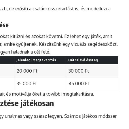
i, de erősíti a családi összetartást is, és modellezi a
tése
kat kitűzni és azokat követni. Ez lehet egy játék, amit
, amire gyűjtenek. Készítsünk egy vizuális segédeszközt,
gyan haladnak a cél felé.
Jelenlegi megtakarítás
Hátralévő összeg
20 000 Ft
30 000 Ft
35 000 Ft
45 000 Ft
jait és motiválja őket a további megtakarításra.
sztése játékosan
ogy unalmas vagy száraz legyen. Számos játékos módszer