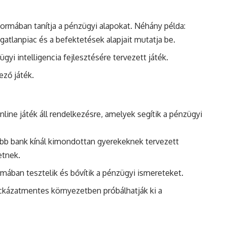
formában tanítja a pénzügyi alapokat. Néhány példa:
ngatlanpiac és a befektetések alapjait mutatja be.
gyi intelligencia fejlesztésére tervezett játék.
ező játék.
nline játék áll rendelkezésre, amelyek segítik a pénzügyi
öbb bank kínál kimondottan gyerekeknek tervezett
etnek.
rmában tesztelik és bővítik a pénzügyi ismereteket.
ckázatmentes környezetben próbálhatják ki a