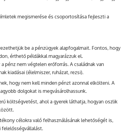
címletek megismerése és csoportosítása fejleszti a
ezethetjük be a pénzügyek alapfogalmait. Fontos, hogy
on, érthető példákkal magyarázzuk el.
y a pénz nem végtelen erőforrás. A családnak van
ak kiadásai (élelmiszer, ruházat, rezsi).
nek, hogy nem kell minden pénzt azonnal elkölteni. A
 nagyobb dolgokat is megvásárolhassunk.
rű költségvetést, ahol a gyerek láthatja, hogyan oszlik
között.
tékony célokra való felhasználásának lehetőségét is,
 felelősségvállalást.