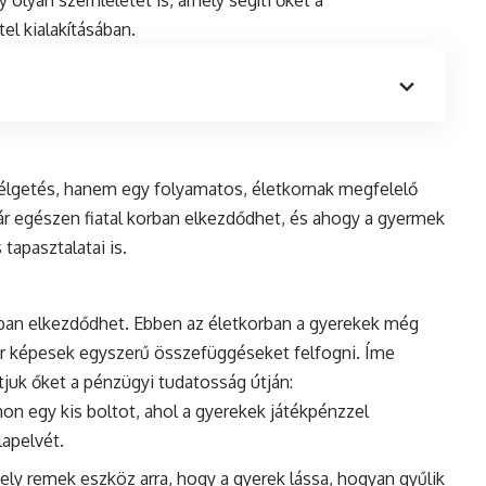
 olyan szemléletet is, amely segíti őket a
el kialakításában.
élgetés, hanem egy folyamatos, életkornak megfelelő
ár egészen fiatal korban elkezdődhet, és ahogy a gyermek
tapasztalatai is.
ban elkezdődhet. Ebben az életkorban a gyerekek még
ár képesek egyszerű összefüggéseket felfogni. Íme
tjuk őket a pénzügyi tudatosság útján:
hon egy kis boltot, ahol a gyerekek játékpénzzel
lapelvét.
sely remek eszköz arra, hogy a gyerek lássa, hogyan gyűlik